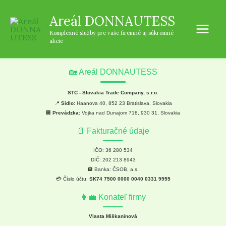
Preskočiť
Main
Areál DONNAUTESS
na
Men
obsah
Komplexné služby pre vaše firemné aj súkromné
akcie
🏡 Areál DONNAUTESS
STC - Slovakia Trade Company, s.r.o.
📍
Sídlo:
Haanova 40, 852 23 Bratislava, Slovakia
🏢
Prevádzka:
Vojka nad Dunajom 718, 930 31, Slovakia
📄 Fakturačné údaje
IČO: 36 280 534
DIČ: 202 213 8943
🏦 Banka: ČSOB, a.s.
💳 Číslo účtu:
SK74 7500 0000 0040 0331 9955
👩‍💼 Konateľ firmy
Vlasta Miškaninová